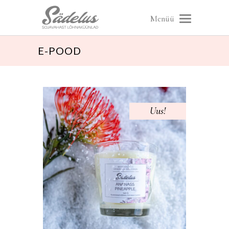
Menüü
E-POOD
Uus!
Sale