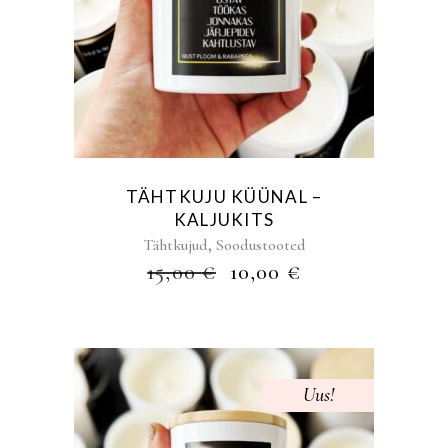
TÄHTKUJU KÜÜNAL –
KALJUKITS
,
Tähtkujud
Soodustooted
ALGNE
PRAEGUNE
15,00
€
10,00
€
HIND
HIND
OLI:
ON:
15,00 €.
10,00 €.
Uus!
Sale