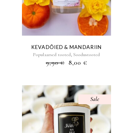
KEVADÕIED & MANDARIIN
,
Populaarsed tooted
Soodustooted
ALGNE
PRAEGUNE
9,90
€
8,00
€
HIND
HIND
OLI:
ON:
9,90 €.
8,00 €.
Sale