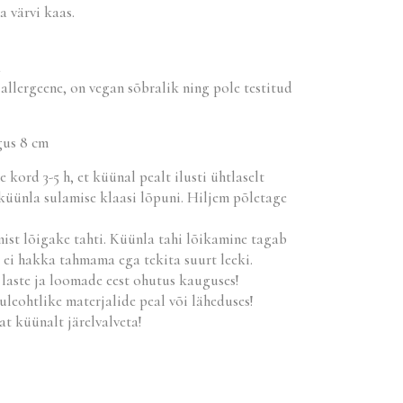
 värvi kaas.
a
 allergeene, on vegan sõbralik ning pole testitud
gus 8 cm
 kord 3-5 h, et küünal pealt ilusti ühtlaselt
küünla sulamise klaasi lõpuni. Hiljem põletage
ist lõigake tahti. Küünla tahi lõikamine tagab
ei hakka tahmama ega tekita suurt leeki.
laste ja loomade eest ohutus kauguses!
leohtlike materjalide peal või läheduses!
t küünalt järelvalveta!