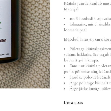
Küünla juurde kuulub musta
Materjal:
100% looduslik sojavah
lõhnaaine, mis ei sisalda
loomade peal
Mõõdud: laius 6,5 cm x kõr
Põletage küünalt esimene
sulama hakkaks. See tagab 
küünalt 4-6 h kaupa.
Enne uut küünla põletam
puhta põlemise ning küünal 
Hoidke põlevat küünalt 
Ärge põletage küünalt tu
Ärge jätke kunagi põleva
Laost otsas