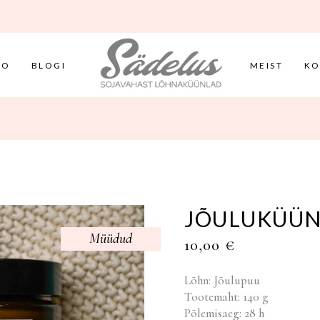
FO
BLOGI
MEIST
KO
JÕULUKÜÜNA
Müüdud
10,00
€
Lõhn: Jõulupuu
Tootemaht: 140 g
Põlemisaeg: 28 h