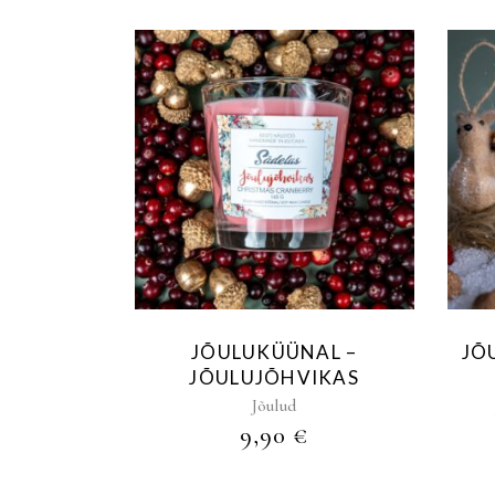
JÕULUKÜÜNAL –
JÕ
JÕULUJÕHVIKAS
Jõulud
9,90
€