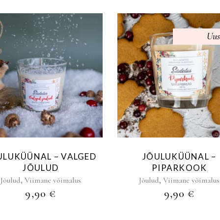
Müüdu
Uus
ULUKÜÜNAL – VALGED
JÕULUKÜÜNAL –
JÕULUD
PIPARKOOK
,
,
Jõulud
Viimane võimalus
Jõulud
Viimane võimalus
9,90
€
9,90
€