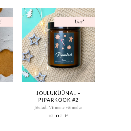
d
!
Müüdud
Uus!
JÕULUKÜÜNAL –
PIPARKOOK #2
,
Jõulud
Viimane võimalus
10,00
€