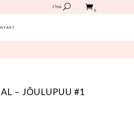
Otsi
0
NTAKT
Ostukorvis pole tooteid.
L – JÕULUPUU #1