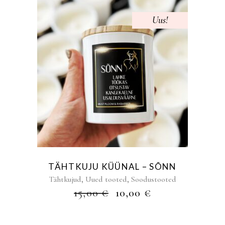
Uus!
Sale
TÄHTKUJU KÜÜNAL – SÕNN
,
,
Tähtkujud
Uued tooted
Soodustooted
ALGNE
PRAEGUNE
15,00
€
10,00
€
HIND
HIND
OLI:
ON: