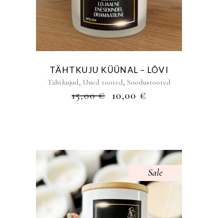
TÄHTKUJU KÜÜNAL – LÕVI
,
,
Tähtkujud
Uued tooted
Soodustooted
ALGNE
PRAEGUNE
15,00
€
10,00
€
HIND
HIND
OLI:
ON:
15,00 €.
10,00 €.
Sale