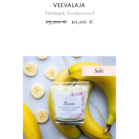
VEEVALAJA
,
Tähtkujud
Soodustooted
ALGNE
PRAEGUNE
15,00
€
10,00
€
HIND
HIND
OLI:
ON:
15,00 €.
10,00 €.
Sale