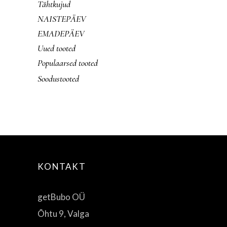
Tähtkujud
NAISTEPÄEV
EMADEPÄEV
Uued tooted
Populaarsed tooted
Soodustooted
KONTAKT
getBubo OÜ
Õhtu 9, Valga