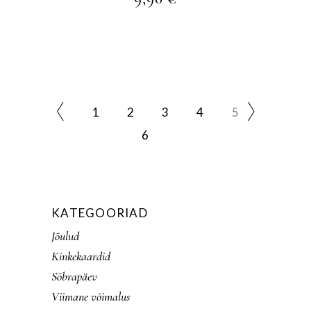
1
2
3
4
5
6
KATEGOORIAD
Jõulud
Kinkekaardid
Sõbrapäev
Viimane võimalus