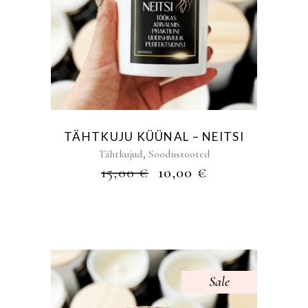
TÄHTKUJU KÜÜNAL – NEITSI
,
Tähtkujud
Soodustooted
ALGNE
PRAEGUNE
15,00
€
10,00
€
HIND
HIND
OLI:
ON:
15,00 €.
10,00 €.
Sale