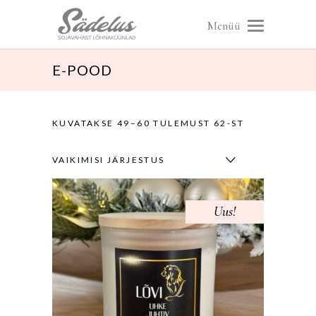
Menüü
E-POOD
KUVATAKSE 49–60 TULEMUST 62-ST
VAIKIMISI JÄRJESTUS
Uus!
Sale