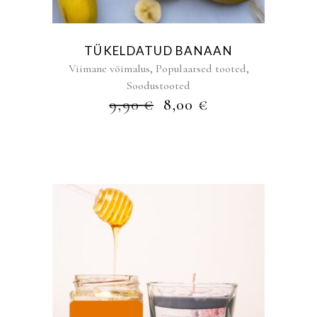
TÜKELDATUD BANAAN
,
,
Viimane võimalus
Populaarsed tooted
Soodustooted
ALGNE
PRAEGUNE
9,90
€
8,00
€
HIND
HIND
OLI:
ON:
9,90 €.
8,00 €.