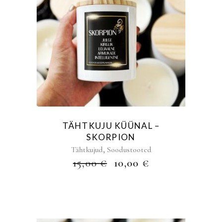
TÄHTKUJU KÜÜNAL –
SKORPION
,
Tähtkujud
Soodustooted
ALGNE
PRAEGUNE
15,00
€
10,00
€
HIND
HIND
OLI:
ON:
15,00 €.
10,00 €.