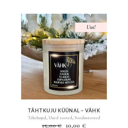
15,00 €.
10,00 €.
Uus!
Sale
TÄHTKUJU KÜÜNAL – VÄHK
,
,
Tähtkujud
Uued tooted
Soodustooted
ALGNE
PRAEGUNE
15,00
€
10,00
€