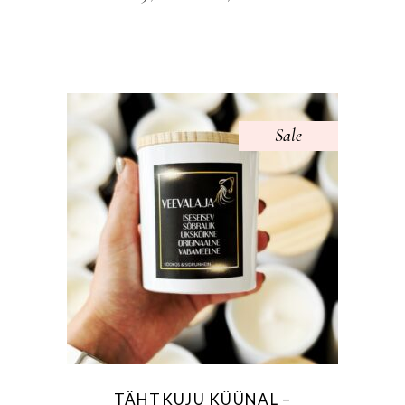
HIND
HIND
OLI:
ON:
15,00 €.
10,00 €.
Sale
TÄHTKUJU KÜÜNAL –