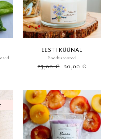
R
EESTI KÜÜNAL
ooted
Soodustooted
E
PRAEGUNE
ALGNE
PRAEGUNE
25,00
€
20,00
€
HIND
HIND
HIND
N:
OLI:
ON:
,00 €.
25,00 €.
20,00 €.
e