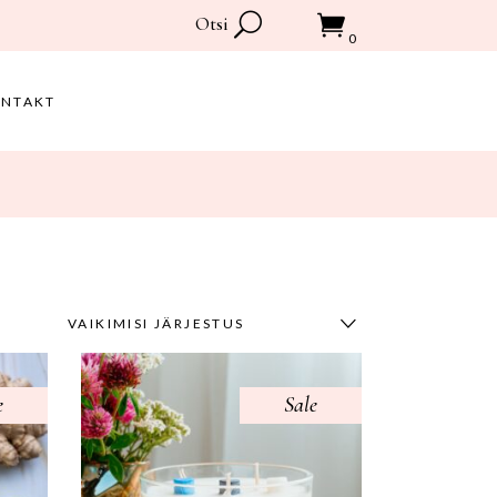
Otsi
0
NTAKT
Ostukorvis pole tooteid.
VAIKIMISI JÄRJESTUS
e
Sale