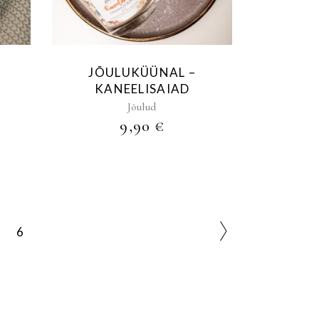
JÕULUKÜÜNAL –
KANEELISAIAD
Jõulud
9,90
€
6