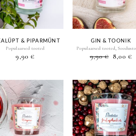
KALÜPT & PIPARMÜNT
GIN & TOONIK
,
Populaarsed tooted
Populaarsed tooted
Soodust
ALGN
9,90
€
9,90
€
8,00
€
HIND
OLI:
O
9,90 €.
8