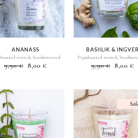
ANANASS
BASIILIK & INGVE
,
,
laarsed tooted
Soodustooted
Populaarsed tooted
Soodust
ALGNE
PRAEGUNE
ALGN
9,90
€
8,00
€
9,90
€
8,00
€
HIND
HIND
HIND
OLI:
ON:
OLI:
O
9,90 €.
8,00 €.
9,90 €.
8
Sal