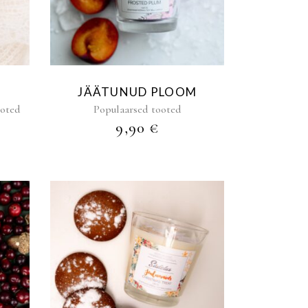
JÄÄTUNUD PLOOM
ooted
Populaarsed tooted
E
PRAEGUNE
9,90
€
HIND
N:
,00 €.