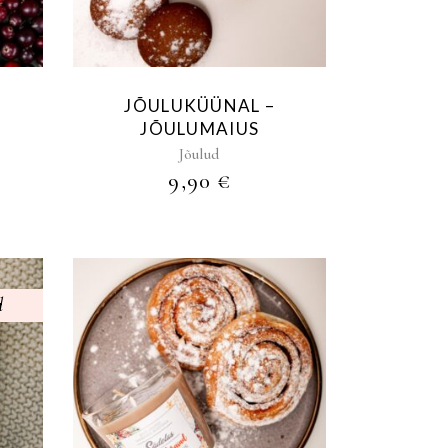
JÕULUKÜÜNAL –
JÕULUMAIUS
Jõulud
9,90
€
d