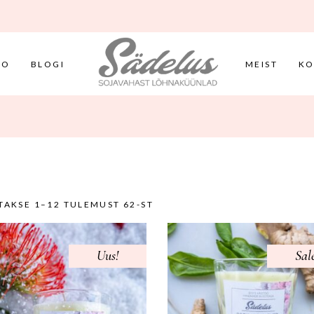
FO
BLOGI
MEIST
KO
TAKSE 1–12 TULEMUST 62-ST
Uus!
Sale
Sal