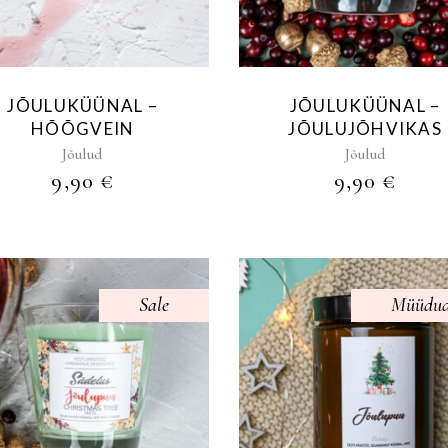
JÕULUKÜÜNAL –
JÕULUKÜÜNAL –
HÕÕGVEIN
JÕULUJÕHVIKAS
Jõulud
Jõulud
9,90
€
9,90
€
Sale
Müüdu